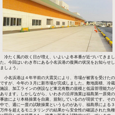
冷たく風の吹く日が増え、いよいよ冬本番が近づいてきまし
た。今回はいわき市にある小名浜港の復興の状況をお知らせし
ましょう。
小名浜港は４年半前の大震災により、市場が被害を受けたの
ですが、今年の３月に新市場が完成しました。敷地面積、冷蔵
施設、加工ラインの併設など東北有数の規模と低温管理能力が
あります。しかしながら、いわきの沿岸漁業は福島第一原発の
事故により本格操業を自粛、規制しているのが現状です。その
中で、週に一度の試験操業というものがあり、福島県による３
万件を超えるモニタリングの結果から安全性の確認された魚種