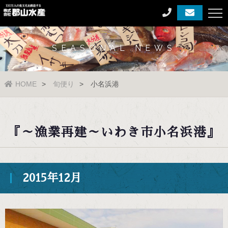
SEASONAL NEWS
HOME
旬便り
小名浜港
『～漁業再建～いわき市小名浜港』
2015年12月