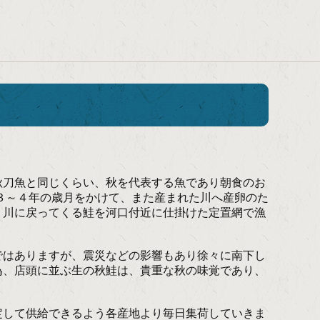
』
。
刀魚と同じくらい、秋を代表する魚であり朝食のお
３～４年の歳月をかけて、また産まれた川へ産卵のた
、川に戻ってくる鮭を河口付近に仕掛けた定置網で漁
はありますが、震災などの影響もあり徐々に南下し
為、店頭に並ぶ生の秋鮭は、貴重な秋の味覚であり、
して供給できるよう各産地より毎日集荷していきま