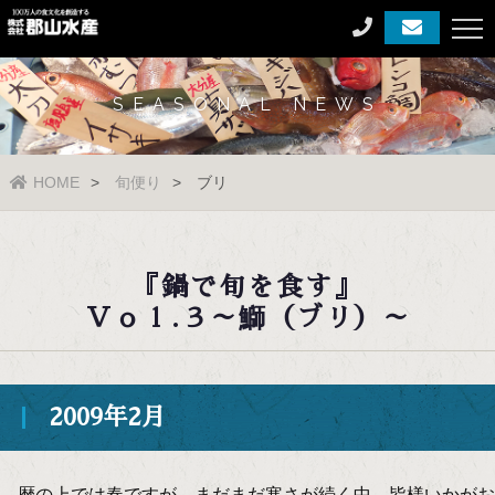
SEASONAL NEWS
HOME
旬便り
ブリ
『鍋で旬を食す』
Ｖｏｌ.３～鰤（ブリ）～
2009年2月
暦の上では春ですが、まだまだ寒さが続く中、皆様いかがお