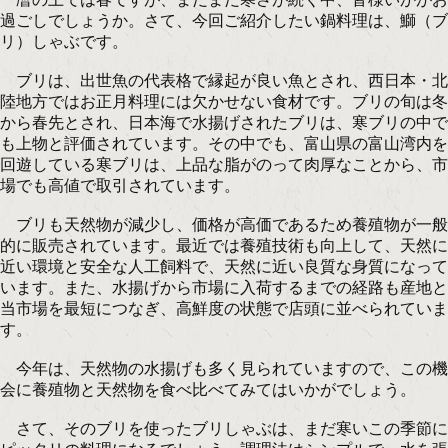
過ごしでしょうか。さて、今回ご紹介したい鍋料理は、鰤（ブ
リ）しゃぶです。
ブリは、出世魚の代表格で縁起が良い魚とされ、西日本・北
陸地方ではお正月料理には欠かせない食材です。ブリの旬は冬
から春先とされ、日本海で水揚げされたブリは、寒ブリの中で
も上物と評価されています。その中でも、富山県の富山湾内を
回遊している寒ブリは、上品な脂がのって肉厚なことから、市
場でも高値で取引されています。
ブリも天然物が減少し、価格が高価であるため養殖物が一般
的に販売されています。最近では養殖技術も向上して、天然に
近い環境と安全な人工飼料で、天然に近い良質な身質になって
います。また、水揚げから市場に入荷するまでの経路も産地と
当市場を最短につなぎ、高鮮度の状態で店頭に並べられていま
す。
今年は、天然物の水揚げも多く見られていますので、この機
会に養殖物と天然物を食べ比べてみてはいかがでしょう。
さて、そのブリを使ったブリしゃぶは、まだ寒いこの季節に